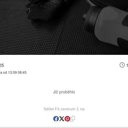
25
1
na od 13.09 08:45
Již proběhlo
Sdílet Fit centrum 1 na