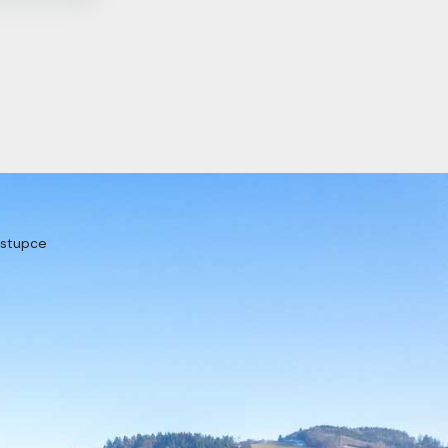
ástupce